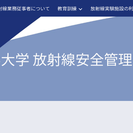
射線業務従事者について
教育訓練
放射線実験施設の
ip to main content
Skip to navigat
学
大学 放射線安全管